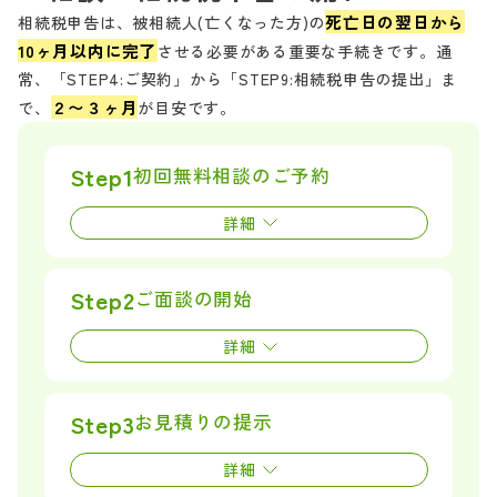
申告までの流れ
死亡日の翌日から
相続税申告は、被相続人(亡くなった方)の
10ヶ月以内に完了
させる必要がある重要な手続きです。通
常、「STEP4:ご契約」から「STEP9:相続税申告の提出」ま
２〜３ヶ月
で、
が目安です。
お気軽にご相談ください
LINE
で
082-218-5977
相談
無料
平日10時-17時
（土日祝定休）
Step1
初回無料相談の
ご予約
詳細
Step2
ご面談の
開始
詳細
Step3
お見積りの
提示
詳細