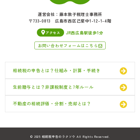
運営会社：藤本敦子税理士事務所
〒733-0813 広島市西区己斐中1-12-1-4階
JR西広島駅徒歩1分
アクセス
お問い合わせフォームはこちら
相続税の申告とは？仕組み・計算・手続き
相続手続きの流れ６ステップ
生前贈与とは？非課税制度と7年ルール
相続税の申告とは？仕組み・計算・手続き
不動産の相続評価・分割・売却とは？
不動産の相続評価・分割・売却とは？
死亡保険金にかかる税金は？
お気軽にお問い合わせください
LINE
で
© 2025
相続税申告のラクソウ
All Rights Reserved.
082-218-5977