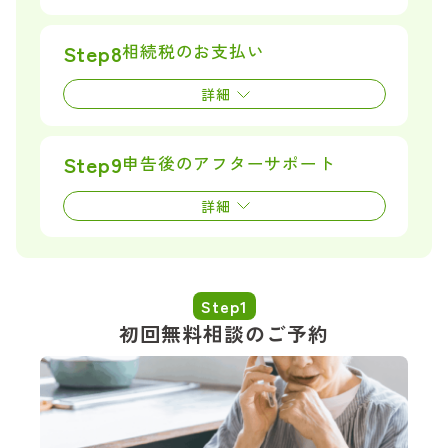
Step8
相続税の
お支払い
詳細
Step9
申告後の
アフターサポート
詳細
Step1
初回無料相談のご予約